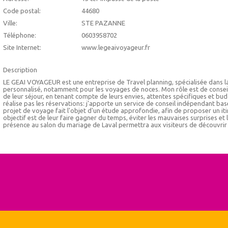
Code postal:
44680
Ville:
STE PAZANNE
Téléphone:
0603958702
Site Internet:
www.legeaivoyageur.fr
Description
LE GEAI VOYAGEUR est une entreprise de Travel planning, spécialisée dans la
personnalisé, notamment pour les voyages de noces. Mon rôle est de consei
de leur séjour, en tenant compte de leurs envies, attentes spécifiques et bu
réalise pas les réservations: j'apporte un service de conseil indépendant basé
projet de voyage fait l'objet d'un étude approfondie, afin de proposer un it
objectif est de leur faire gagner du temps, éviter les mauvaises surprises et
présence au salon du mariage de Laval permettra aux visiteurs de découvrir 