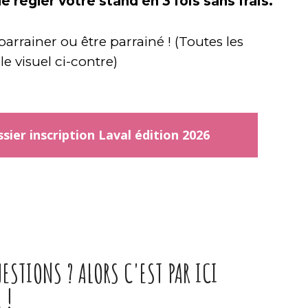
e régler votre stand en 3 fois sans frais.
arrainer ou être parrainé ! (Toutes les
le visuel ci-contre)
sier inscription Laval édition 2026
ESTIONS ? ALORS C'EST PAR ICI
 !