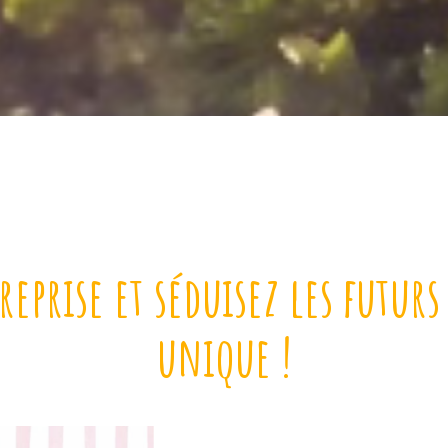
reprise et séduisez les futur
unique !